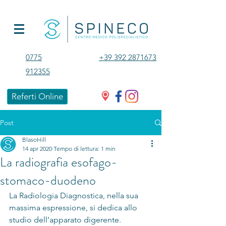
0775
+39 392 2871673
912355
Referti Online
Post
BlasoHill
14 apr 2020
Tempo di lettura: 1 min
La radiografia esofago-
stomaco-duodeno
La Radiologia Diagnostica, nella sua 
massima espressione, si dedica allo 
studio dell’apparato digerente.